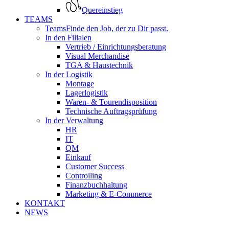
Quereinstieg
TEAMS
Teams
Finde den Job, der zu Dir passt.
In den Filialen
Vertrieb / Einrichtungsberatung
Visual Merchandise
TGA & Haustechnik
In der Logistik
Montage
Lagerlogistik
Waren- & Tourendisposition
Technische Auftragsprüfung
In der Verwaltung
HR
IT
QM
Einkauf
Customer Success
Controlling
Finanzbuchhaltung
Marketing & E-Commerce
KONTAKT
NEWS