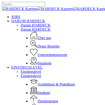
Skip
to
Close
main
Search
content
Menu
JOBS
DARUM HARDECK
Darum HARDECK
Darum HARDECK
Über uns
Deine Benefits
Unternehmenswerte
Standorte
EINSTIEGSLEVEL
Einstiegslevel
Einstiegslevel
Ausbildung & Praktikum
Studium
Direkteinstieg