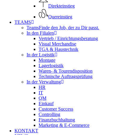
Direkteinstieg
Quereinstieg
TEAMS
Teams
Finde den Job, der zu Dir passt.
In den Filialen
Vertrieb / Einrichtungsberatung
Visual Merchandise
TGA & Haustechnik
In der Logistik
Montage
Lagerlogistik
Waren- & Tourendisposition
Technische Auftragsprüfung
In der Verwaltung
HR
IT
QM
Einkauf
Customer Success
Controlling
Finanzbuchhaltung
Marketing & E-Commerce
KONTAKT