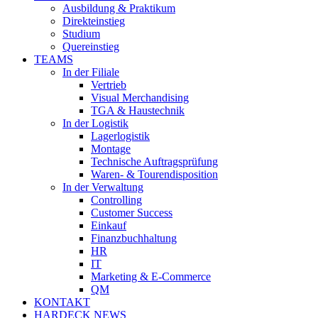
Ausbildung & Praktikum
Direkteinstieg
Studium
Quereinstieg
TEAMS
In der Filiale
Vertrieb
Visual Merchandising
TGA & Haustechnik
In der Logistik
Lagerlogistik
Montage
Technische Auftragsprüfung
Waren- & Tourendisposition
In der Verwaltung
Controlling
Customer Success
Einkauf
Finanzbuchhaltung
HR
IT
Marketing & E-Commerce
QM
KONTAKT
HARDECK NEWS