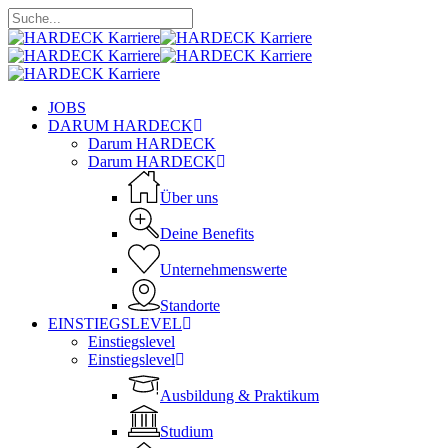
Skip
to
Close
main
Search
content
Menu
JOBS
DARUM HARDECK
Darum HARDECK
Darum HARDECK
Über uns
Deine Benefits
Unternehmenswerte
Standorte
EINSTIEGSLEVEL
Einstiegslevel
Einstiegslevel
Ausbildung & Praktikum
Studium