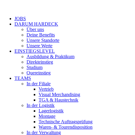
Close
JOBS
Menu
DARUM HARDECK
Über uns
Deine Benefits
Unsere Standorte
Unsere Werte
EINSTIEGSLEVEL
Ausbildung & Praktikum
Direkteinstieg
Studium
Quereinstieg
TEAMS
In der Filiale
Vertrieb
Visual Merchandising
TGA & Haustechnik
In der Logistik
Lagerlogistik
Montage
Technische Auftragsprüfung
Waren- & Tourendisposition
In der Verwaltung