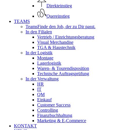
Direkteinstieg
Quereinstieg
TEAMS
Teams
Finde den Job, der zu Dir passt.
In den Filialen
Vertrieb / Einrichtungsberatung
Visual Merchandise
TGA & Haustechnik
In der Logistik
Montage
Lagerlogistik
Waren- & Tourendisposition
Technische Auftragsprüfung
In der Verwaltung
HR
IT
QM
Einkauf
Customer Success
Controlling
Finanzbuchhaltung
Marketing & E-Commerce
KONTAKT