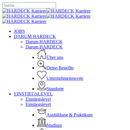
Skip
to
Close
main
Search
content
Menu
JOBS
DARUM HARDECK
Darum HARDECK
Darum HARDECK
Über uns
Deine Benefits
Unternehmenswerte
Standorte
EINSTIEGSLEVEL
Einstiegslevel
Einstiegslevel
Ausbildung & Praktikum
Studium