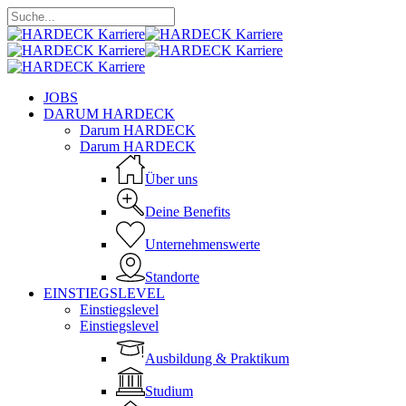
Skip
to
Close
main
Search
content
Menu
JOBS
DARUM HARDECK
Darum HARDECK
Darum HARDECK
Über uns
Deine Benefits
Unternehmenswerte
Standorte
EINSTIEGSLEVEL
Einstiegslevel
Einstiegslevel
Ausbildung & Praktikum
Studium