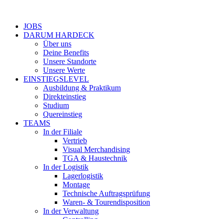
Close
JOBS
Menu
DARUM HARDECK
Über uns
Deine Benefits
Unsere Standorte
Unsere Werte
EINSTIEGSLEVEL
Ausbildung & Praktikum
Direkteinstieg
Studium
Quereinstieg
TEAMS
In der Filiale
Vertrieb
Visual Merchandising
TGA & Haustechnik
In der Logistik
Lagerlogistik
Montage
Technische Auftragsprüfung
Waren- & Tourendisposition
In der Verwaltung