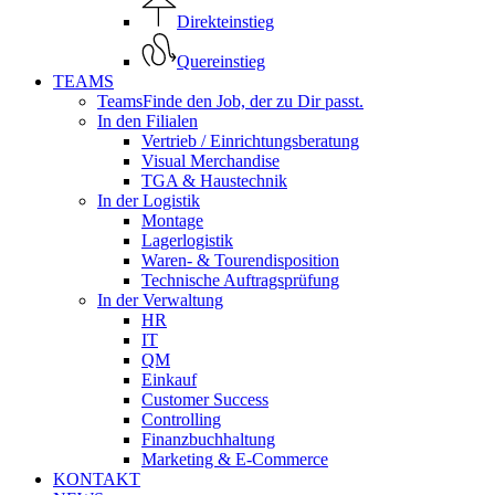
Direkteinstieg
Quereinstieg
TEAMS
Teams
Finde den Job, der zu Dir passt.
In den Filialen
Vertrieb / Einrichtungsberatung
Visual Merchandise
TGA & Haustechnik
In der Logistik
Montage
Lagerlogistik
Waren- & Tourendisposition
Technische Auftragsprüfung
In der Verwaltung
HR
IT
QM
Einkauf
Customer Success
Controlling
Finanzbuchhaltung
Marketing & E-Commerce
KONTAKT