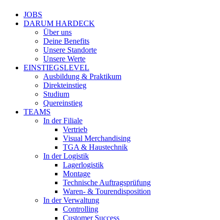
Close
JOBS
Menu
DARUM HARDECK
Über uns
Deine Benefits
Unsere Standorte
Unsere Werte
EINSTIEGSLEVEL
Ausbildung & Praktikum
Direkteinstieg
Studium
Quereinstieg
TEAMS
In der Filiale
Vertrieb
Visual Merchandising
TGA & Haustechnik
In der Logistik
Lagerlogistik
Montage
Technische Auftragsprüfung
Waren- & Tourendisposition
In der Verwaltung
Controlling
Customer Success