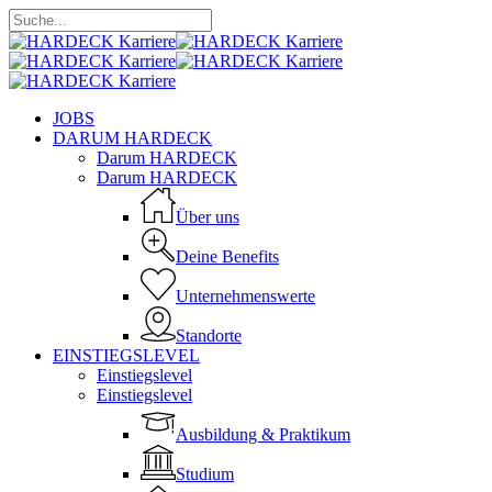
Skip
to
Close
main
Search
content
Menu
JOBS
DARUM HARDECK
Darum HARDECK
Darum HARDECK
Über uns
Deine Benefits
Unternehmenswerte
Standorte
EINSTIEGSLEVEL
Einstiegslevel
Einstiegslevel
Ausbildung & Praktikum
Studium