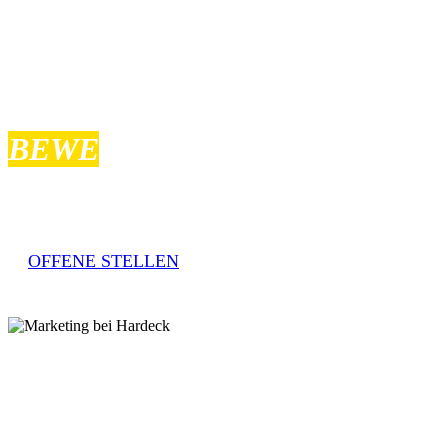
TIPPS FÜR DEINE
BEWE
RBUNG.
Eine Bewerbung bei uns ist ganz einfach. Wenn Du unter unseren Jobs
dieser Seite findest Du hilfreiche Tipps auf häufig gestellte Fragen.
OFFENE STELLEN