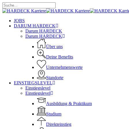
Skip
to
Close
main
Search
content
Menu
JOBS
DARUM HARDECK
Darum HARDECK
Darum HARDECK
Über uns
Deine Benefits
Unternehmenswerte
Standorte
EINSTIEGSLEVEL
Einstiegslevel
Einstiegslevel
Ausbildung & Praktikum
Studium
Direkteinstieg