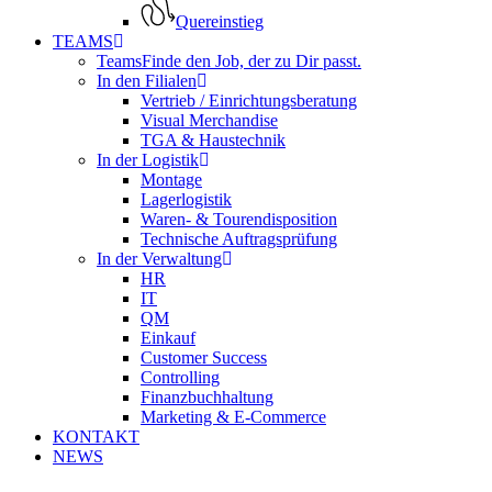
Quereinstieg
TEAMS
Teams
Finde den Job, der zu Dir passt.
In den Filialen
Vertrieb / Einrichtungsberatung
Visual Merchandise
TGA & Haustechnik
In der Logistik
Montage
Lagerlogistik
Waren- & Tourendisposition
Technische Auftragsprüfung
In der Verwaltung
HR
IT
QM
Einkauf
Customer Success
Controlling
Finanzbuchhaltung
Marketing & E-Commerce
KONTAKT
NEWS